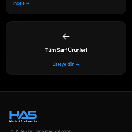
İncele →
←
Tüm Sarf Ürünleri
Listeye dön →
2005'ten bu yana medikal ozon