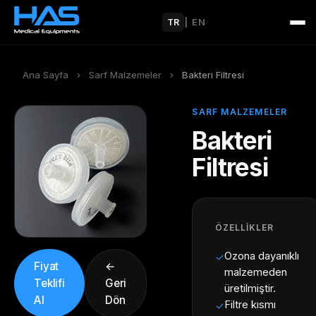
TR
|
EN
Ana Sayfa
›
Sarf Malzemeler
›
Bakteri Filtresi
SARF MALZEMELER
Bakteri
Filtresi
ÖZELLIKLER
Ozona dayanıklı
✓
Fiyat
←
malzemeden
Teklifi
Geri
üretilmiştir.
Al
Dön
Filtre kısmı
✓