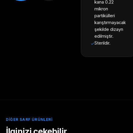
kana 0.22
mikron
partikülleri
karıştırmayacak
şekilde dizayn
edilmiştir.
Sterildir.
✓
DIĞER SARF ÜRÜNLERI
İlginizi çekebilir